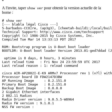
A l'invite, taper
pour obtenir la version actuelle de la
show ver
borne :
# show ver
[--- blabla légal Cisco ---]
5-barbados-CCO]re, (ap3g3), [cheetah-build1:/local/buil
Technical Support: http://www.cisco.com/techsupport

Copyright (c) 1986-2015 by Cisco Systems, Inc.

Compiled Tue Mar 14 13:33:13 PDT 2017

ROM: Bootstrap program is U-Boot boot loader

BOOTLDR: U-Boot boot loader Version 2013.01-ged7ddad (J
 uptime is 0 days, 0 hours, 3 minutes

Last reload time   : Fri Nov 24 23:59:59 UTC 2017

Last reload reason : 1: reload command

cisco AIR-AP2802I-E-K9 ARMv7 Processor rev 1 (v7l) with
Processor board ID FDW2147D3BW

AP Running Image     : 8.2.151.0

Primary Boot Image   : 8.2.151.0

Backup Boot Image    : 0.0.0.0

2 Gigabit Ethernet interfaces

2 802.11 Radios

Radio Driver version : 9.0.5.5-W8964

Radio FW version : 9.1.8.1

NSS FW version :
