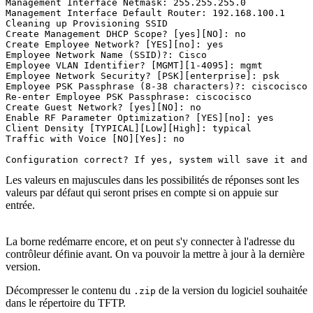
Management Interface Netmask: 255.255.255.0
Management Interface Default Router: 192.168.100.1
Cleaning up Provisioning SSID
Create Management DHCP Scope? [yes][NO]: no
Create Employee Network? [YES][no]: yes
Employee Network Name (SSID)?: Cisco
Employee VLAN Identifier? [MGMT][1-4095]: mgmt
Employee Network Security? [PSK][enterprise]: psk
Employee PSK Passphrase (8-38 characters)?: ciscocisco
Re-enter Employee PSK Passphrase: ciscocisco
Create Guest Network? [yes][NO]: no
Enable RF Parameter Optimization? [YES][no]: yes
Client Density [TYPICAL][Low][High]: typical
Traffic with Voice [NO][Yes]: no
Configuration correct? If yes, system will save it and 
Les valeurs en majuscules dans les possibilités de réponses sont les
valeurs par défaut qui seront prises en compte si on appuie sur
entrée.
La borne redémarre encore, et on peut s'y connecter à l'adresse du
contrôleur définie avant. On va pouvoir la mettre à jour à la dernière
version.
Décompresser le contenu du
de la version du logiciel souhaitée
.zip
dans le répertoire du TFTP.