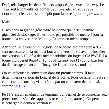
Déjà, télécharger les deux fichiers proposés, le
et le
. Le
.tar
.zip
sert à convertir les bornes
en
.tar
Lightweight
Mobility
, et le
est un dépôt pour la mise à jour du
firmware
.
Express
.zip
Mais !
Cisco dans sa grande générosité ne donne qu'un seul pauvre
gigaoctet de stockage, il n'est donc pas possible de mettre à jour la
borne et la convertir en Mobility Express en même temps...
Attention, si le version du logiciel de le borne est inférieure à 8.5, il
sera nécessaire de la mettre à jour à une version 8.5 avant d'installer
une version 8.10, dû à des incompatibilités du logiciel CAPWAP. La
borne indiquerait
lors
Unable to load image part1/part.bin
du démarrage et lancerait l'image de la partition secondaire.
On va effectuer la conversion dans un premier temps. Il faut
déterminer la version du logiciel de la borne. Pour ce faire, il faut se
connecter en console, via le câble, par un émulateur de terminal,
comme
PuTTY
.
PuTTY est un émulateur de terminal, qui permet de se connecter aux
ports console série des appareils réseaux (entre autres). On peut
télécharger la dernière version
ici
.