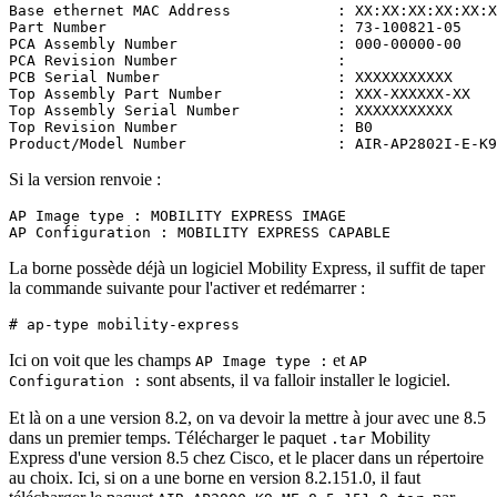
Base ethernet MAC Address            : XX:XX:XX:XX:XX:X
Part Number                          : 73-100821-05

PCA Assembly Number                  : 000-00000-00

PCA Revision Number                  :

PCB Serial Number                    : XXXXXXXXXXX

Top Assembly Part Number             : XXX-XXXXXX-XX

Top Assembly Serial Number           : XXXXXXXXXXX

Top Revision Number                  : B0

Product/Model Number                 : AIR-AP2802I-E-K9
Si la version renvoie :
AP Image type : MOBILITY EXPRESS IMAGE
AP Configuration : MOBILITY EXPRESS CAPABLE
La borne possède déjà un logiciel Mobility Express, il suffit de taper
la commande suivante pour l'activer et redémarrer :
# ap-type mobility-express 
Ici on voit que les champs
et
AP Image type :
AP
sont absents, il va falloir installer le logiciel.
Configuration :
Et là on a une version 8.2, on va devoir la mettre à jour avec une 8.5
dans un premier temps. Télécharger le paquet
Mobility
.tar
Express d'une version 8.5 chez Cisco, et le placer dans un répertoire
au choix. Ici, si on a une borne en version 8.2.151.0, il faut