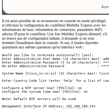
Il est aussi possible de se reconnecter en console en mode privilégié,
et effectuer la configuration du contrôleur Mobility Express avec les
informations de base, information de connexion, paramètres WiFi,
adresse IP pour le contrôleur. Une fois Mobility Express démarré, s'il
ne trouve pas de configuration initiale, il demande si on veut
terminer l'installation dans la console. Si oui, il faudra répondre
quasiment aux mêmes questions qu'en interface web :
Would you like to terminate autoinstall? [yes]:
Enter Administrative User Name (24 characters max): adm
Enter Administrative Password (3 to 24 characters): ***
Re-enter Administrative Password                 : ****
System Name [Cisco_xx:xx:xx] (31 characters max): Cisco
Enter Country Code list (enter 'help' for a list of cou
Configure a NTP server now? [YES][no]: no
Configure the system time now? [YES][no]: no
Note! Default NTP servers will be used
Management Interface IP Address: 192.168.100.253