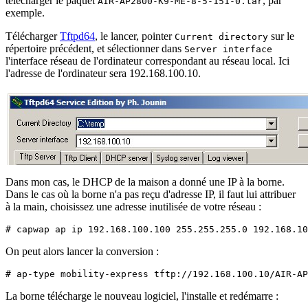
télécharger le paquet
, par
AIR-AP2800-K9-ME-8-5-151-0.tar
exemple.
Télécharger
Tftpd64
, le lancer, pointer
sur le
Current directory
répertoire précédent, et sélectionner dans
Server interface
l'interface réseau de l'ordinateur correspondant au réseau local. Ici
l'adresse de l'ordinateur sera 192.168.100.10.
Dans mon cas, le DHCP de la maison a donné une IP à la borne.
Dans le cas où la borne n'a pas reçu d'adresse IP, il faut lui attribuer
à la main, choisissez une adresse inutilisée de votre réseau :
# capwap ap ip 192.168.100.100 255.255.255.0 192.168.10
On peut alors lancer la conversion :
# ap-type mobility-express tftp://192.168.100.10/AIR-AP
La borne télécharge le nouveau logiciel, l'installe et redémarre :