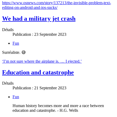
https://www.osnews.com/story/137213/the-invisible-problem-text-
editing-on-android-and-ios-sucks/
We had a military jet crash
Détails
Publication : 23 Septembre 2023
Fun
Surréaliste. 😅
‘I’m not sure where the airplane is. … I ejected.’
Education and catastrophe
Détails
Publication : 21 Septembre 2023
Fun
Human history becomes more and more a race between
education and catastrophe. - H.G. Wells