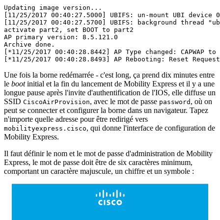
Updating image version...
[11/25/2017 00:40:27.5000] UBIFS: un-mount UBI device 0
[11/25/2017 00:40:27.5700] UBIFS: background thread "ub
activate part2, set BOOT to part2
AP primary version: 8.5.121.0
Archive done.
[*11/25/2017 00:40:28.8442] AP Type changed: CAPWAP to 
[*11/25/2017 00:40:28.8493] AP Rebooting: Reset Request
Une fois la borne redémarrée - c'est long, ça prend dix minutes entre
le
boot
initial et la fin du lancement de Mobility Express et il y a une
longue pause après l'invite d'authentification de l'IOS, elle diffuse un
SSID
, avec le mot de passe
, où on
CiscoAirProvision
password
peut se connecter et configurer la borne dans un navigateur. Tapez
n'importe quelle adresse pour être redirigé vers
, qui donne l'interface de configuration de
mobilityexpress.cisco
Mobility Express.
Il faut définir le nom et le mot de passe d'administration de Mobility
Express, le mot de passe doit être de six caractères minimum,
comportant un caractère majuscule, un chiffre et un symbole :