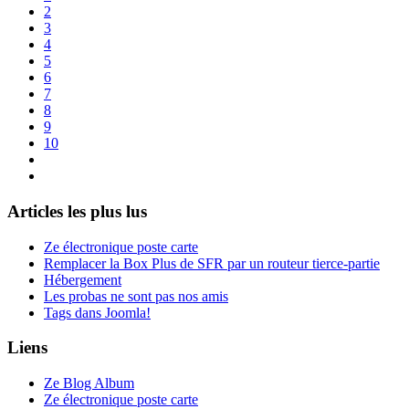
2
3
4
5
6
7
8
9
10
Articles les plus lus
Ze électronique poste carte
Remplacer la Box Plus de SFR par un routeur tierce-partie
Hébergement
Les probas ne sont pas nos amis
Tags dans Joomla!
Liens
Ze Blog Album
Ze électronique poste carte