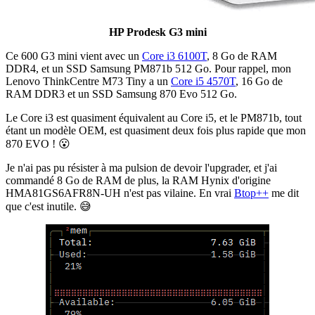
HP Prodesk G3 mini
Ce 600 G3 mini vient avec un
Core i3 6100T
, 8 Go de RAM
DDR4, et un SSD Samsung PM871b 512 Go. Pour rappel, mon
Lenovo ThinkCentre M73 Tiny a un
Core i5 4570T
, 16 Go de
RAM DDR3 et un SSD Samsung 870 Evo 512 Go.
Le Core i3 est quasiment équivalent au Core i5, et le PM871b, tout
étant un modèle OEM, est quasiment deux fois plus rapide que mon
870 EVO ! 😮
Je n'ai pas pu résister à ma pulsion de devoir l'upgrader, et j'ai
commandé 8 Go de RAM de plus, la RAM Hynix d'origine
HMA81GS6AFR8N-UH n'est pas vilaine. En vrai
Btop++
me dit
que c'est inutile. 😅