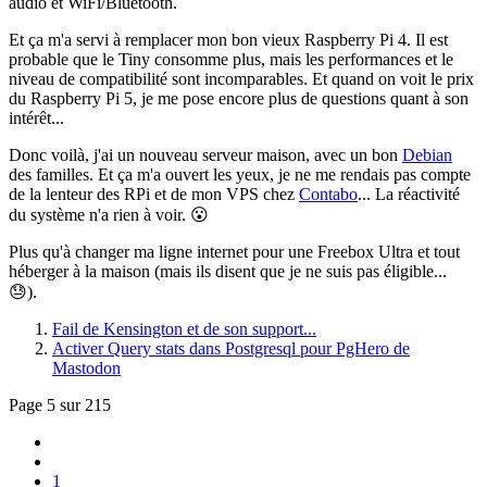
audio et WiFi/Bluetooth.
Et ça m'a servi à remplacer mon bon vieux Raspberry Pi 4. Il est
probable que le Tiny consomme plus, mais les performances et le
niveau de compatibilité sont incomparables. Et quand on voit le prix
du Raspberry Pi 5, je me pose encore plus de questions quant à son
intérêt...
Donc voilà, j'ai un nouveau serveur maison, avec un bon
Debian
des familles. Et ça m'a ouvert les yeux, je ne me rendais pas compte
de la lenteur des RPi et de mon VPS chez
Contabo
... La réactivité
du système n'a rien à voir. 😮
Plus qu'à changer ma ligne internet pour une Freebox Ultra et tout
héberger à la maison (mais ils disent que je ne suis pas éligible...
😓).
Fail de Kensington et de son support...
Activer Query stats dans Postgresql pour PgHero de
Mastodon
Page 5 sur 215
1