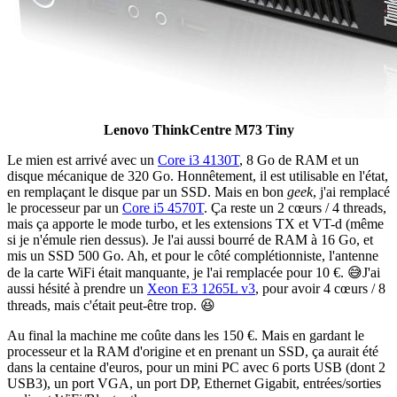
Lenovo ThinkCentre M73 Tiny
Le mien est arrivé avec un
Core i3 4130T
, 8 Go de RAM et un
disque mécanique de 320 Go. Honnêtement, il est utilisable en l'état,
en remplaçant le disque par un SSD. Mais en bon
geek
, j'ai remplacé
le processeur par un
Core i5 4570T
. Ça reste un 2 cœurs / 4 threads,
mais ça apporte le mode turbo, et les extensions TX et VT-d (même
si je n'émule rien dessus). Je l'ai aussi bourré de RAM à 16 Go, et
mis un SSD 500 Go. Ah, et pour le côté complétionniste, l'antenne
de la carte WiFi était manquante, je l'ai remplacée pour 10 €. 😅J'ai
aussi hésité à prendre un
Xeon E3 1265L v3
, pour avoir 4 cœurs / 8
threads, mais c'était peut-être trop. 😆
Au final la machine me coûte dans les 150 €. Mais en gardant le
processeur et la RAM d'origine et en prenant un SSD, ça aurait été
dans la centaine d'euros, pour un mini PC avec 6 ports USB (dont 2
USB3), un port VGA, un port DP, Ethernet Gigabit, entrées/sorties