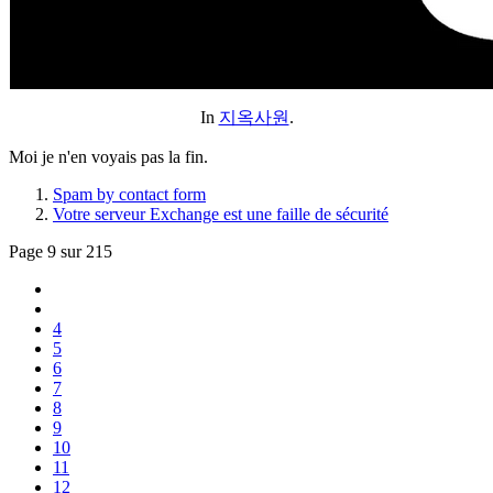
In
지옥사원
.
Moi je n'en voyais pas la fin.
Spam by contact form
Votre serveur Exchange est une faille de sécurité
Page 9 sur 215
4
5
6
7
8
9
10
11
12