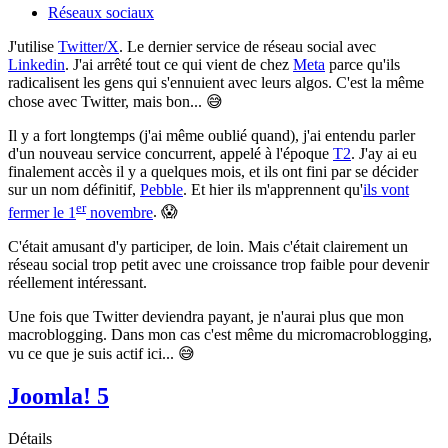
Réseaux sociaux
J'utilise
Twitter/X
. Le dernier service de réseau social avec
Linkedin
. J'ai arrêté tout ce qui vient de chez
Meta
parce qu'ils
radicalisent les gens qui s'ennuient avec leurs algos. C'est la même
chose avec Twitter, mais bon... 😅
Il y a fort longtemps (j'ai même oublié quand), j'ai entendu parler
d'un nouveau service concurrent, appelé à l'époque
T2
. J'ay ai eu
finalement accès il y a quelques mois, et ils ont fini par se décider
sur un nom définitif,
Pebble
. Et hier ils m'apprennent qu'
ils vont
er
fermer le 1
novembre
. 😱
C'était amusant d'y participer, de loin. Mais c'était clairement un
réseau social trop petit avec une croissance trop faible pour devenir
réellement intéressant.
Une fois que Twitter deviendra payant, je n'aurai plus que mon
macroblogging. Dans mon cas c'est même du micromacroblogging,
vu ce que je suis actif ici... 😅
Joomla! 5
Détails