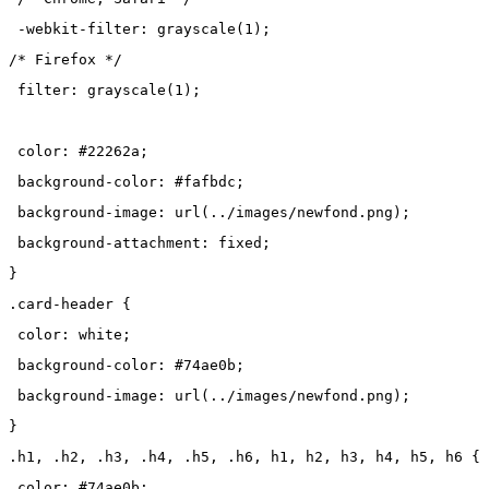
 -webkit-filter: grayscale(1);
/* Firefox */
 filter: grayscale(1);
 color: #22262a;
 background-color: #fafbdc;
 background-image: url(../images/newfond.png);
 background-attachment: fixed;
}
.card-header {
 color: white;
 background-color: #74ae0b;
 background-image: url(../images/newfond.png);
}
.h1, .h2, .h3, .h4, .h5, .h6, h1, h2, h3, h4, h5, h6 {
 color: #74ae0b;