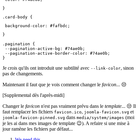
}
.card-body {
 background-color: #fafbdc;
}
.pagination {

 --pagination-active-bg: #74ae0b;

 --pagination-active-border-color: #74ae0b;  

}
Je crois qu'ils ont introduit une subtilité avec
, sinon
--link-color
pas de changements.
Maintenant il faut que je vois comment changer le
favicon
... 😒
[Supplemental dès l'après-midi]
Changer le
favicon
n'est pas vraiment prévu dans le
template
... 😒 Il
faut remplacer les fichiers
,
et
favicon.ico
joomla-favicon.svg
dans
(moi
joomla-favicon-pinned.svg
media/system/images
je les ai dans mes images de template 😉). A refaire si une mise à
jour ramène les fichiers par défaut...
We need this