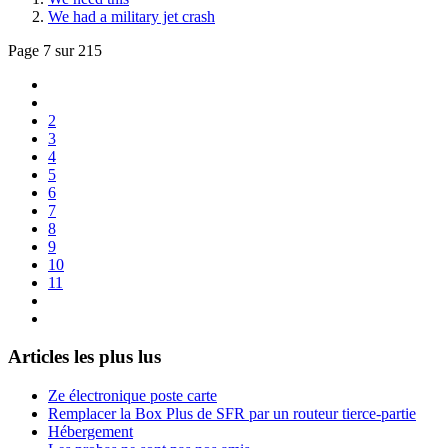
We had a military jet crash
Page 7 sur 215
2
3
4
5
6
7
8
9
10
11
Articles les plus lus
Ze électronique poste carte
Remplacer la Box Plus de SFR par un routeur tierce-partie
Hébergement