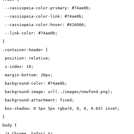
 --cassiopeia-color-primary: #74ae0b;
 --cassiopeia-color-link: #74ae0b;
 --cassiopeia-color-hover: #416006;
 --link-color: #74ae0b;
}
.container-header {
 position: relative;
 z-index: 10;
 margin-bottom: 20px;
 background-color: #74ae0b;
 background-image: url(../images/newfond.png);
 background-attachment: fixed;
 box-shadow: 0 5px 5px rgba(0, 0, 0, 0.03) inset;
}
body {
 /* Chrome, Safari */