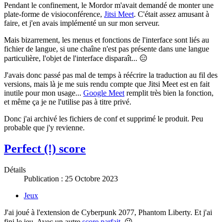
Pendant le confinement, le Mordor m'avait demandé de monter une
plate-forme de visioconférence,
Jitsi Meet
. C'était assez amusant à
faire, et j'en avais implémenté un sur mon serveur.
Mais bizarrement, les menus et fonctions de l'interface sont liés au
fichier de langue, si une chaîne n'est pas présente dans une langue
particulière, l'objet de l'interface disparaît... 😑
J'avais donc passé pas mal de temps à réécrire la traduction au fil des
versions, mais là je me suis rendu compte que Jitsi Meet est en fait
inutile pour mon usage...
Google Meet
remplit très bien la fonction,
et même ça je ne l'utilise pas à titre privé.
Donc j'ai archivé les fichiers de conf et supprimé le produit. Peu
probable que j'y revienne.
Perfect (!) score
Détails
Publication : 25 Octobre 2023
Jeux
J'ai joué à l'extension de Cyberpunk 2077, Phantom Liberty. Et j'ai
fini le jeu. Avec un autre
score parfait
. 😉