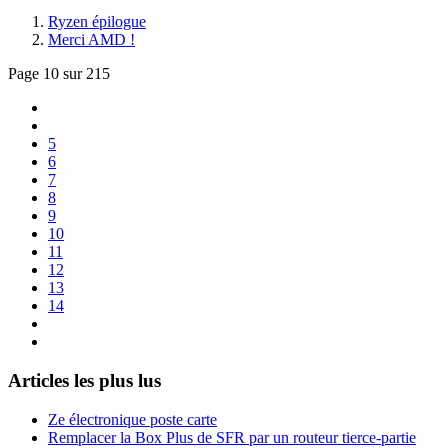
Ryzen épilogue
Merci AMD !
Page 10 sur 215
5
6
7
8
9
10
11
12
13
14
Articles les plus lus
Ze électronique poste carte
Remplacer la Box Plus de SFR par un routeur tierce-partie