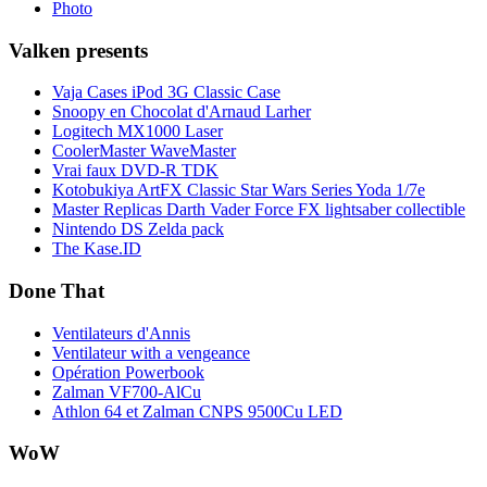
Photo
Valken presents
Vaja Cases iPod 3G Classic Case
Snoopy en Chocolat d'Arnaud Larher
Logitech MX1000 Laser
CoolerMaster WaveMaster
Vrai faux DVD-R TDK
Kotobukiya ArtFX Classic Star Wars Series Yoda 1/7e
Master Replicas Darth Vader Force FX lightsaber collectible
Nintendo DS Zelda pack
The Kase.ID
Done That
Ventilateurs d'Annis
Ventilateur with a vengeance
Opération Powerbook
Zalman VF700-AlCu
Athlon 64 et Zalman CNPS 9500Cu LED
WoW