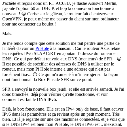
J'achète et reçois donc un RT-AC68U, je flashe Asuswrt-Merlin,
j'ajoute l'option 60 au DHCP, et hop la connexion fonctionne à
nouveau ! 😀 Cerise sur le gâteau, le routeur fait client/serveur
OpenVPN, je peux même me passer du client sur mon ordinateur
pour me connecter au boulot !
Mais.
Je me rends compte que cette solution me fait perdre une partie de
l'intérêt d'avoir un
Pi Hole
à la maison... Car le routeur Asus relaie
les requêtes IPv6 SLAAC/RT en ajoutant l'adresse du routeur en
DNS. Ce qui par défaut renvoie aux DNS (menteurs) de SFR... 😑
Il est possible de spécifier des adresses de DNS à utiliser par le
routeur, mais mon Pi Hole interne a une adresse qui n'est pas
forcément fixe... 😑 Ce qui m'a amené à m'interroger sur la façon
dont fonctionnait la Box Plus de SFR sur ce point.
SFR a envoyé la nouvelle box jeudi, et elle est arrivée samedi. Je l'ai
donc branchée, déjà pour vérifier qu'elle fonctionne, et voir
comment est fait le DNS IPv6.
Déjà, la box fonctionne. Elle est en IPv4
only
de base, il faut activer
IPv6 dans les paramètres et ça revient après un petit moment. Très
bien. Et là je regarde sur une des machines connectées, et je vois que
si le DNS IPv4 est bien mon Pi Hole, le DNS IPv6 est... inexistant.