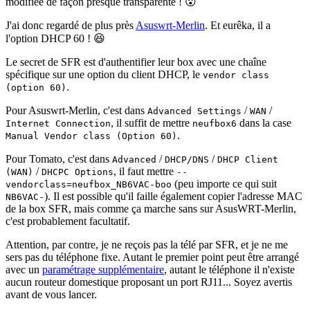
modifiée de façon presque transparente ! 😮
J'ai donc regardé de plus près
Asuswrt-Merlin
. Et eurêka, il a
l'option DHCP 60 ! 😆
Le secret de SFR est d'authentifier leur box avec une chaîne
spécifique sur une option du client DHCP, le
vendor class
.
(option 60)
Pour Asuswrt-Merlin, c'est dans
/
/
Advanced Settings
WAN
, il suffit de mettre
dans la case
Internet Connection
neufbox6
.
Manual Vendor class (Option 60)
Pour Tomato, c'est dans
/
/
Advanced
DHCP/DNS
DHCP Client
/
, il faut mettre
(WAN)
DHCPC Options
--
(peu importe ce qui suit
vendorclass=neufbox_NB6VAC-boo
). Il est possible qu'il faille également copier l'adresse MAC
NB6VAC-
de la box SFR, mais comme ça marche sans sur AsusWRT-Merlin,
c'est probablement facultatif.
Attention, par contre, je ne reçois pas la télé par SFR, et je ne me
sers pas du téléphone fixe. Autant le premier point peut être arrangé
avec un
paramétrage supplémentaire
, autant le téléphone il n'existe
aucun routeur domestique proposant un port RJ11... Soyez avertis
avant de vous lancer.