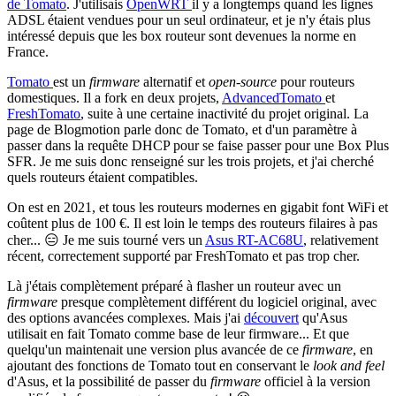
de Tomato
. J'utilisais
OpenWRT
il y a longtemps quand les lignes
ADSL étaient vendues pour un seul ordinateur, et je n'y étais plus
intéressé depuis que les box routeur sont devenues la norme en
France.
Tomato
est un
firmware
alternatif et
open-source
pour routeurs
domestiques. Il a fork en deux projets,
AdvancedTomato
et
FreshTomato
, suite à une certaine inactivité du projet original. La
page de Blogmotion parle donc de Tomato, et d'un paramètre à
passer dans la requête DHCP pour se faise passer pour une Box Plus
SFR. Je me suis donc renseigné sur les trois projets, et j'ai cherché
quels routeurs étaient compatibles.
On est en 2021, et tous les routeurs modernes en gigabit font WiFi et
coûtent plus de 100 €. Il est loin le temps des routeurs filaires à pas
cher... 😑 Je me suis tourné vers un
Asus RT-AC68U
, relativement
récent, correctement supporté par FreshTomato et pas trop cher.
Là j'étais complètement préparé à flasher un routeur avec un
firmware
presque complètement différent du logiciel original, avec
des options avancées complexes. Mais j'ai
découvert
qu'Asus
utilisait en fait Tomato comme base de leur firmware... Et que
quelqu'un maintenait une version plus avancée de ce
firmware
, en
ajoutant des fonctions de Tomato tout en conservant le
look and feel
d'Asus, et la possibilité de passer du
firmware
officiel à la version