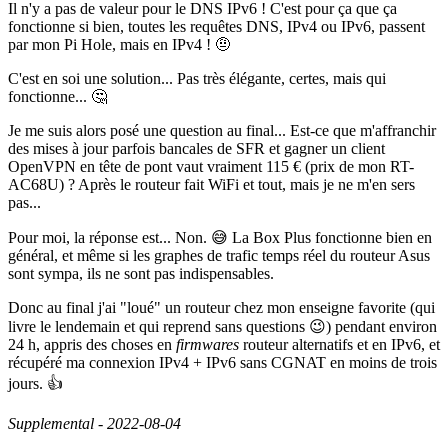
Il n'y a pas de valeur pour le DNS IPv6 ! C'est pour ça que ça
fonctionne si bien, toutes les requêtes DNS, IPv4 ou IPv6, passent
par mon Pi Hole, mais en IPv4 ! 🤨
C'est en soi une solution... Pas très élégante, certes, mais qui
fonctionne... 🤔
Je me suis alors posé une question au final... Est-ce que m'affranchir
des mises à jour parfois bancales de SFR et gagner un client
OpenVPN en tête de pont vaut vraiment 115 € (prix de mon RT-
AC68U) ? Après le routeur fait WiFi et tout, mais je ne m'en sers
pas...
Pour moi, la réponse est... Non. 😅 La Box Plus fonctionne bien en
général, et même si les graphes de trafic temps réel du routeur Asus
sont sympa, ils ne sont pas indispensables.
Donc au final j'ai "loué" un routeur chez mon enseigne favorite (qui
livre le lendemain et qui reprend sans questions 😉) pendant environ
24 h, appris des choses en
firmwares
routeur alternatifs et en IPv6, et
récupéré ma connexion IPv4 + IPv6 sans CGNAT en moins de trois
jours. 👍
Supplemental - 2022-08-04