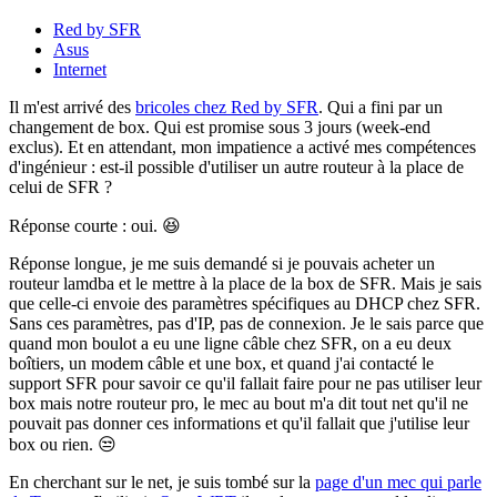
Red by SFR
Asus
Internet
Il m'est arrivé des
bricoles chez Red by SFR
. Qui a fini par un
changement de box. Qui est promise sous 3 jours (week-end
exclus). Et en attendant, mon impatience a activé mes compétences
d'ingénieur : est-il possible d'utiliser un autre routeur à la place de
celui de SFR ?
Réponse courte : oui. 😆
Réponse longue, je me suis demandé si je pouvais acheter un
routeur lamdba et le mettre à la place de la box de SFR. Mais je sais
que celle-ci envoie des paramètres spécifiques au DHCP chez SFR.
Sans ces paramètres, pas d'IP, pas de connexion. Je le sais parce que
quand mon boulot a eu une ligne câble chez SFR, on a eu deux
boîtiers, un modem câble et une box, et quand j'ai contacté le
support SFR pour savoir ce qu'il fallait faire pour ne pas utiliser leur
box mais notre routeur pro, le mec au bout m'a dit tout net qu'il ne
pouvait pas donner ces informations et qu'il fallait que j'utilise leur
box ou rien. 😒
En cherchant sur le net, je suis tombé sur la
page d'un mec qui parle