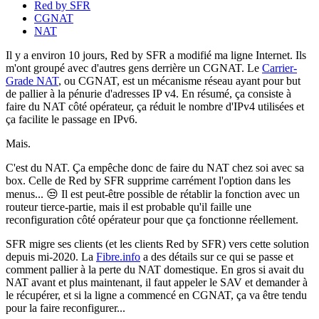
Red by SFR
CGNAT
NAT
Il y a environ 10 jours, Red by SFR a modifié ma ligne Internet. Ils
m'ont groupé avec d'autres gens derrière un CGNAT. Le
Carrier-
Grade NAT
, ou CGNAT, est un mécanisme réseau ayant pour but
de pallier à la pénurie d'adresses IP v4. En résumé, ça consiste à
faire du NAT côté opérateur, ça réduit le nombre d'IPv4 utilisées et
ça facilite le passage en IPv6.
Mais.
C'est du NAT. Ça empêche donc de faire du NAT chez soi avec sa
box. Celle de Red by SFR supprime carrément l'option dans les
menus... 😒 Il est peut-être possible de rétablir la fonction avec un
routeur tierce-partie, mais il est probable qu'il faille une
reconfiguration côté opérateur pour que ça fonctionne réellement.
SFR migre ses clients (et les clients Red by SFR) vers cette solution
depuis mi-2020. La
Fibre.info
a des détails sur ce qui se passe et
comment pallier à la perte du NAT domestique. En gros si avait du
NAT avant et plus maintenant, il faut appeler le SAV et demander à
le récupérer, et si la ligne a commencé en CGNAT, ça va être tendu
pour la faire reconfigurer...