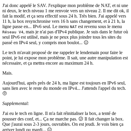
J'ai donc appelé le SAV. J'explique mon problème de NAT, et ni une
ni deux, le tech niveau 1 me renvoie vers un niveau 2. Il me dit ok, il
fait la modif, et ça sera effectif sous 24 h. Très bien. J'ai appelé vers
11 h, la box resynchronise vers 16 h sans changement, et à 21 h, la
ligne passe en... IPv6 seul. Le menu
est revenu sous le menu
NAT
, mais je n'ai pas d'IPv4 publique. Je suis dans le futur où
Réseau V4
seul IPv6 est utilisé, mais je ne peux plus joindre tous les sites du
passé en IPv4 seul, y compris mon boulot... 😑
Le tech m'avait proposé de me rappeler le lendemain pour faire le
point, je lui expose mon problème. Il sait, une autre manipulation est
nécessaire, et ça mettra encore au maximum 24 h.
Mais.
Aujourd'hui, après près de 24 h, ma ligne est toujours en IPv6 seul,
sans lien avec le reste du monde en IPv4... J'attends l'appel du tech.
🤨
Supplemental:
J'ai eu le tech en ligne. Il m'a fait réinitialiser la box, a tenté de
pousser des conf, et... Ça ne marche pas. 😕 Il fait changer la box.
Que j'aurai sous 2-3 jours, ouvrables. On est jeudi. Je vois bien ça
arriver lundi ou mardi... 😑