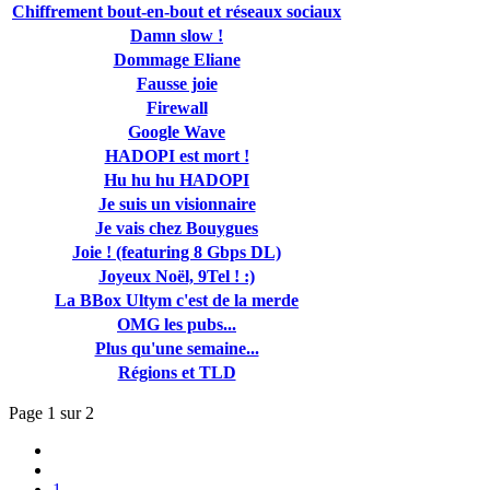
Chiffrement bout-en-bout et réseaux sociaux
Damn slow !
Dommage Eliane
Fausse joie
Firewall
Google Wave
HADOPI est mort !
Hu hu hu HADOPI
Je suis un visionnaire
Je vais chez Bouygues
Joie ! (featuring 8 Gbps DL)
Joyeux Noël, 9Tel ! :)
La BBox Ultym c'est de la merde
OMG les pubs...
Plus qu'une semaine...
Régions et TLD
Page 1 sur 2
1