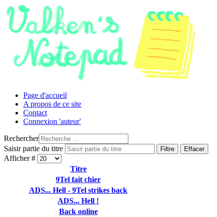
Page d'accueil
A propos de ce site
Contact
Connexion 'auteur'
Rechercher
Saisir partie du titre
Filtre
Effacer
Afficher #
Titre
9Tel fait chier
ADS... Hell - 9Tel strikes back
ADS... Hell !
Back online