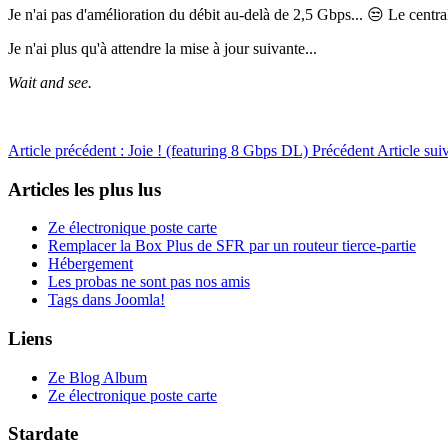
Je n'ai pas d'amélioration du débit au-delà de 2,5 Gbps... 😒 Le centr
Je n'ai plus qu'à attendre la mise à jour suivante...
Wait and see.
Article précédent : Joie ! (featuring 8 Gbps DL)
Précédent
Article su
Articles les plus lus
Ze électronique poste carte
Remplacer la Box Plus de SFR par un routeur tierce-partie
Hébergement
Les probas ne sont pas nos amis
Tags dans Joomla!
Liens
Ze Blog Album
Ze électronique poste carte
Stardate