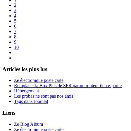
2
3
4
5
6
7
8
9
10
Articles les plus lus
Ze électronique poste carte
Remplacer la Box Plus de SFR par un routeur tierce-partie
Hébergement
Les probas ne sont pas nos amis
Tags dans Joomla!
Liens
Ze Blog Album
Ze électronique poste carte