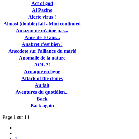
Act of god
Al Pacino
Alerte virus !
Almost (double) fail - Mini continued
Amazon ne m'aime pas...
Amis de 10 ans...
Anabret c'est bien !
Anecdote sur l'alliance du marié
Anomalie de la nature
AOL ?!
Arnaque en ligne
Attack of the clones
Au fait
Aventures du quotidien...
Back
Back again
Page 1 sur 14
1