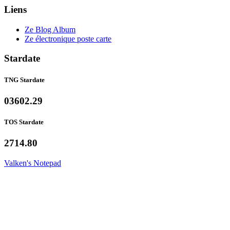
Liens
Ze Blog Album
Ze électronique poste carte
Stardate
TNG Stardate
03602.29
TOS Stardate
2714.80
Valken's Notepad