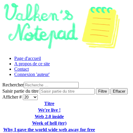
Page d'accueil
A propos de ce site
Contact
Connexion 'auteur'
Rechercher
Saisir partie du titre
Filtre
Effacer
Afficher #
Titre
We're live !
Web 2.0 inside
Week of hell (ter)
Why I gave the world wide web away for free