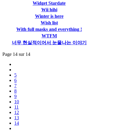
Widget Stardate
Wii hihi
Winter is here
Wish list
With full masks and everything !
WTFM
너무 현실적이어서 눈물나는 이야기
Page 14 sur 14
5
6
7
8
9
10
11
12
13
14