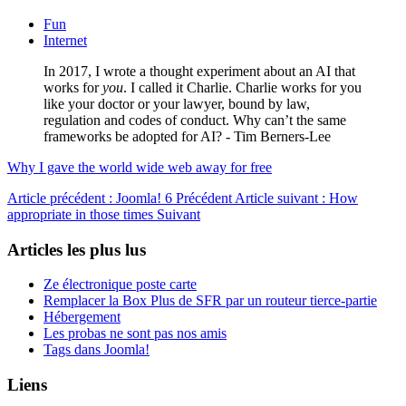
Fun
Internet
In 2017, I wrote a thought experiment about an AI that
works for
you
. I called it Charlie. Charlie works for you
like your doctor or your lawyer, bound by law,
regulation and codes of conduct. Why can’t the same
frameworks be adopted for AI? - Tim Berners-Lee
Why I gave the world wide web away for free
Article précédent : Joomla! 6
Précédent
Article suivant : How
appropriate in those times
Suivant
Articles les plus lus
Ze électronique poste carte
Remplacer la Box Plus de SFR par un routeur tierce-partie
Hébergement
Les probas ne sont pas nos amis
Tags dans Joomla!
Liens