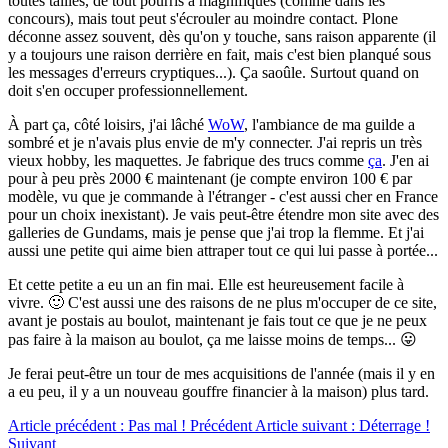
toutes tailles, de tout pourris à magnifiques (comme dans les
concours), mais tout peut s'écrouler au moindre contact. Plone
déconne assez souvent, dès qu'on y touche, sans raison apparente (il
y a toujours une raison derrière en fait, mais c'est bien planqué sous
les messages d'erreurs cryptiques...). Ça saoûle. Surtout quand on
doit s'en occuper professionnellement.
À part ça, côté loisirs, j'ai lâché
WoW
, l'ambiance de ma guilde a
sombré et je n'avais plus envie de m'y connecter. J'ai repris un très
vieux hobby, les maquettes. Je fabrique des trucs comme
ça
. J'en ai
pour à peu près 2000 € maintenant (je compte environ 100 € par
modèle, vu que je commande à l'étranger - c'est aussi cher en France
pour un choix inexistant). Je vais peut-être étendre mon site avec des
galleries de Gundams, mais je pense que j'ai trop la flemme. Et j'ai
aussi une petite qui aime bien attraper tout ce qui lui passe à portée...
Et cette petite a eu un an fin mai. Elle est heureusement facile à
vivre. 🙂 C'est aussi une des raisons de ne plus m'occuper de ce site,
avant je postais au boulot, maintenant je fais tout ce que je ne peux
pas faire à la maison au boulot, ça me laisse moins de temps... 😛
Je ferai peut-être un tour de mes acquisitions de l'année (mais il y en
a eu peu, il y a un nouveau gouffre financier à la maison) plus tard.
Article précédent : Pas mal !
Précédent
Article suivant : Déterrage !
Suivant