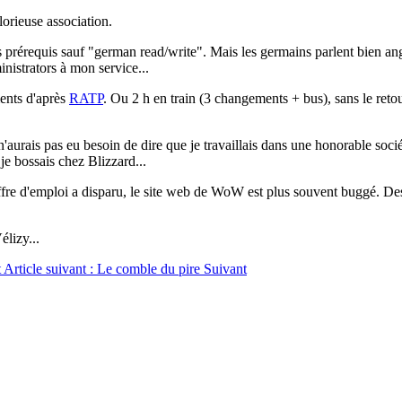
lorieuse association.
les prérequis sauf "german read/write". Mais les germains parlent bien an
nistrators à mon service...
ments d'après
RATP
. Ou 2 h en train (3 changements + bus), sans le reto
'aurais pas eu besoin de dire que je travaillais dans une honorable soci
je bossais chez Blizzard...
l'offre d'emploi a disparu, le site web de WoW est plus souvent buggé. De
élizy...
t
Article suivant : Le comble du pire
Suivant