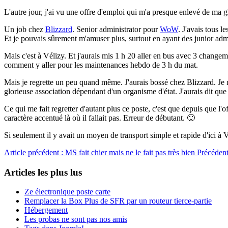
L'autre jour, j'ai vu une offre d'emploi qui m'a presque enlevé de ma g
Un job chez
Blizzard
. Senior administrator pour
WoW
. J'avais tous 
Et je pouvais sûrement m'amuser plus, surtout en ayant des junior admi
Mais c'est à Vélizy. Et j'aurais mis 1 h 20 aller en bus avec 3 change
comment y aller pour les maintenances hebdo de 3 h du mat.
Mais je regrette un peu quand même. J'aurais bossé chez Blizzard. Je n
glorieuse association dépendant d'un organisme d'état. J'aurais dit que 
Ce qui me fait regretter d'autant plus ce poste, c'est que depuis que 
caractère accentué là où il fallait pas. Erreur de débutant. 🙂
Si seulement il y avait un moyen de transport simple et rapide d'ici à V
Article précédent : MS fait chier mais ne le fait pas très bien
Précéden
Articles les plus lus
Ze électronique poste carte
Remplacer la Box Plus de SFR par un routeur tierce-partie
Hébergement
Les probas ne sont pas nos amis