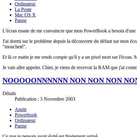
Ordinateur
La Poste
Mac OS X
Panne
L'écran essaie de me convaincre que mon PowerBook a besoin d'une 
J'ai dormi sur le problème depuis la découverte du défaut sur mon écra
"moucheté".
Et là ce matin je me rends compte qu'il y a un pixel mort sur l'écra
Je vais aller appeler. Chier, je viens de recevoir la RAM que j'ai co
NOOOOONNNNNN NON NON NON NON
Détails
Publication : 3 Novembre 2003
Apple
Powerbook
Ordinateur
Panne
Ce que je pensais avoir évité est finalement arrivé...