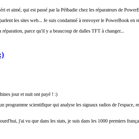
et aimé, qui est passé par la Péïbadie chez les réparateurs de PowerBoo
arlent les sites web... Je suis condamné à renvoyer le PowerBook en répa
a réparation, parce qu'il y a beaucoup de dalles TFT à changer...
:)
ines jour et nuit ont payé ! :)
 un programme scientifique qui analyse les signaux radios de l'espace, re
rd'hui, j'ai vu que dans les stats, je suis dans les 1000 premiers françai