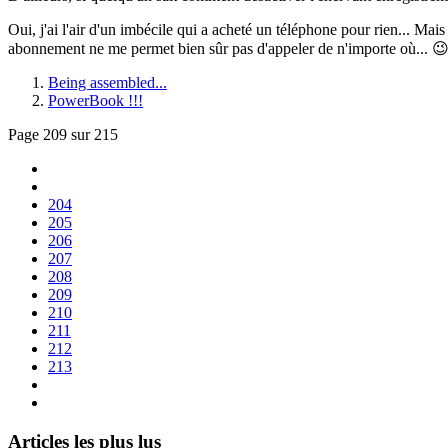
Oui, j'ai l'air d'un imbécile qui a acheté un téléphone pour rien... M
abonnement ne me permet bien sûr pas d'appeler de n'importe où... 😉
Being assembled...
PowerBook !!!
Page 209 sur 215
204
205
206
207
208
209
210
211
212
213
Articles les plus lus