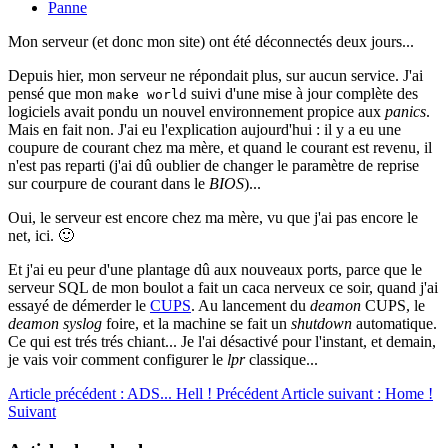
Panne
Mon serveur (et donc mon site) ont été déconnectés deux jours...
Depuis hier, mon serveur ne répondait plus, sur aucun service. J'ai
pensé que mon
suivi d'une mise à jour complète des
make world
logiciels avait pondu un nouvel environnement propice aux
panics
.
Mais en fait non. J'ai eu l'explication aujourd'hui : il y a eu une
coupure de courant chez ma mère, et quand le courant est revenu, il
n'est pas reparti (j'ai dû oublier de changer le paramètre de reprise
sur courpure de courant dans le
BIOS
)...
Oui, le serveur est encore chez ma mère, vu que j'ai pas encore le
net, ici. 🙂
Et j'ai eu peur d'une plantage dû aux nouveaux ports, parce que le
serveur SQL de mon boulot a fait un caca nerveux ce soir, quand j'ai
essayé de démerder le
CUPS
. Au lancement du
deamon
CUPS, le
deamon syslog
foire, et la machine se fait un
shutdown
automatique.
Ce qui est trés trés chiant... Je l'ai désactivé pour l'instant, et demain,
je vais voir comment configurer le
lpr
classique...
Article précédent : ADS... Hell !
Précédent
Article suivant : Home !
Suivant