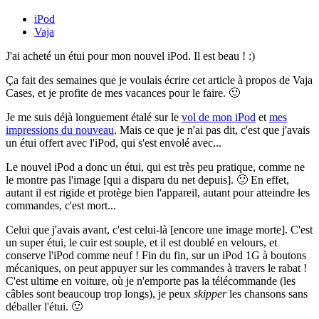
iPod
Vaja
J'ai acheté un étui pour mon nouvel iPod. Il est beau ! :)
Ça fait des semaines que je voulais écrire cet article à propos de Vaja
Cases, et je profite de mes vacances pour le faire. 🙂
Je me suis déjà longuement étalé sur le
vol de mon iPod
et
mes
impressions du nouveau
. Mais ce que je n'ai pas dit, c'est que j'avais
un étui offert avec l'iPod, qui s'est envolé avec...
Le nouvel iPod a donc un étui, qui est très peu pratique, comme ne
le montre pas l'image [qui a disparu du net depuis]. 🙂 En effet,
autant il est rigide et protège bien l'appareil, autant pour atteindre les
commandes, c'est mort...
Celui que j'avais avant, c'est celui-là [encore une image morte]. C'est
un super étui, le cuir est souple, et il est doublé en velours, et
conserve l'iPod comme neuf ! Fin du fin, sur un iPod 1G à boutons
mécaniques, on peut appuyer sur les commandes à travers le rabat !
C'est ultime en voiture, où je n'emporte pas la télécommande (les
câbles sont beaucoup trop longs), je peux
skipper
les chansons sans
déballer l'étui. 🙂