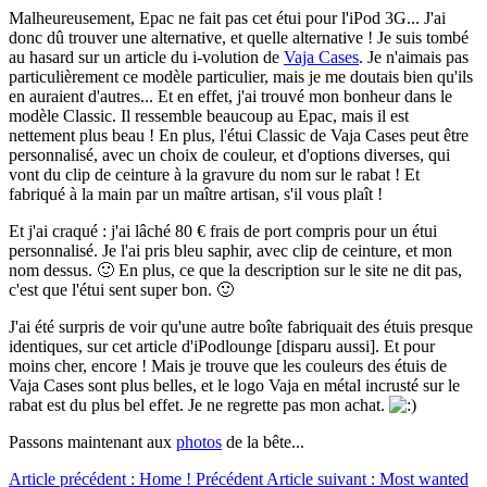
Malheureusement, Epac ne fait pas cet étui pour l'iPod 3G... J'ai
donc dû trouver une alternative, et quelle alternative ! Je suis tombé
au hasard sur un article du i-volution de
Vaja Cases
. Je n'aimais pas
particulièrement ce modèle particulier, mais je me doutais bien qu'ils
en auraient d'autres... Et en effet, j'ai trouvé mon bonheur dans le
modèle Classic. Il ressemble beaucoup au Epac, mais il est
nettement plus beau ! En plus, l'étui Classic de Vaja Cases peut être
personnalisé, avec un choix de couleur, et d'options diverses, qui
vont du clip de ceinture à la gravure du nom sur le rabat ! Et
fabriqué à la main par un maître artisan, s'il vous plaît !
Et j'ai craqué : j'ai lâché 80 € frais de port compris pour un étui
personnalisé. Je l'ai pris bleu saphir, avec clip de ceinture, et mon
nom dessus. 🙂 En plus, ce que la description sur le site ne dit pas,
c'est que l'étui sent super bon. 🙂
J'ai été surpris de voir qu'une autre boîte fabriquait des étuis presque
identiques, sur cet article d'iPodlounge [disparu aussi]. Et pour
moins cher, encore ! Mais je trouve que les couleurs des étuis de
Vaja Cases sont plus belles, et le logo Vaja en métal incrusté sur le
rabat est du plus bel effet. Je ne regrette pas mon achat.
Passons maintenant aux
photos
de la bête...
Article précédent : Home !
Précédent
Article suivant : Most wanted