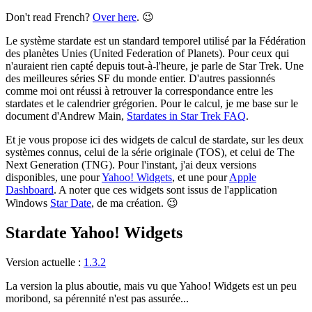
Don't read French?
Over here
. 😉
Le système stardate est un standard temporel utilisé par la Fédération
des planètes Unies (United Federation of Planets). Pour ceux qui
n'auraient rien capté depuis tout-à-l'heure, je parle de Star Trek. Une
des meilleures séries SF du monde entier. D'autres passionnés
comme moi ont réussi à retrouver la correspondance entre les
stardates et le calendrier grégorien. Pour le calcul, je me base sur le
document d'Andrew Main,
Stardates in Star Trek FAQ
.
Et je vous propose ici des widgets de calcul de stardate, sur les deux
systèmes connus, celui de la série originale (TOS), et celui de The
Next Generation (TNG). Pour l'instant, j'ai deux versions
disponibles, une pour
Yahoo! Widgets
, et une pour
Apple
Dashboard
. A noter que ces widgets sont issus de l'application
Windows
Star Date
, de ma création. 😉
Stardate Yahoo! Widgets
Version actuelle :
1.3.2
La version la plus aboutie, mais vu que Yahoo! Widgets est un peu
moribond, sa pérennité n'est pas assurée...