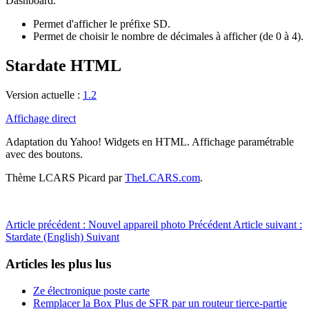
Dashboard.
Permet d'afficher le préfixe SD.
Permet de choisir le nombre de décimales à afficher (de 0 à 4).
Stardate HTML
Version actuelle :
1.2
Affichage direct
Adaptation du Yahoo! Widgets en HTML. Affichage paramétrable
avec des boutons.
Thème LCARS Picard par
TheLCARS.com
.
Article précédent : Nouvel appareil photo
Précédent
Article suivant :
Stardate (English)
Suivant
Articles les plus lus
Ze électronique poste carte
Remplacer la Box Plus de SFR par un routeur tierce-partie