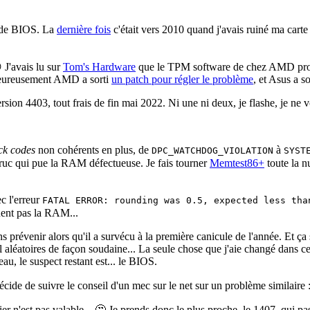
r de BIOS. La
dernière fois
c'était vers 2010 quand j'avais ruiné ma carte
 J'avais lu sur
Tom's Hardware
que le TPM software de chez AMD provoqu
 Heureusement AMD a sorti
un patch pour régler le problème
, et Asus a s
n 4403, tout frais de fin mai 2022. Ni une ni deux, je flashe, je ne voi
ck codes
non cohérents en plus, de
à
DPC_WATCHDOG_VIOLATION
SYST
 truc qui pue la RAM défectueuse. Je fais tourner
Memtest86+
toute la n
ec l'erreur
FATAL ERROR: rounding was 0.5, expected less tha
quent pas la RAM...
 prévenir alors qu'il a survécu à la première canicule de l'année. Et ça 
 aléatoires de façon soudaine... La seule chose que j'aie changé dans cet 
au, le suspect restant est... le BIOS.
cide de suivre le conseil d'un mec sur le net sur un problème similaire 
r n'est pas valable... 🤔 Je prends donc le plus proche, le 1407, qui pa