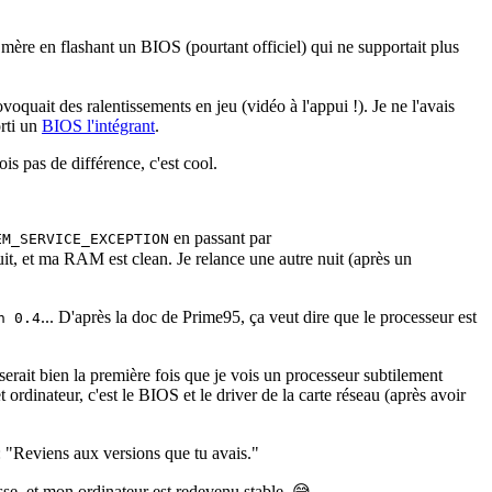
 mère en flashant un BIOS (pourtant officiel) qui ne supportait plus
ait des ralentissements en jeu (vidéo à l'appui !). Je ne l'avais
orti un
BIOS l'intégrant
.
s pas de différence, c'est cool.
en passant par
EM_SERVICE_EXCEPTION
uit, et ma RAM est clean. Je relance une autre nuit (après un
... D'après la doc de Prime95, ça veut dire que le processeur est
n 0.4
serait bien la première fois que je vois un processeur subtilement
ordinateur, c'est le BIOS et le driver de la carte réseau (après avoir
: "Reviens aux versions que tu avais."
sse, et mon ordinateur est redevenu stable. 😅