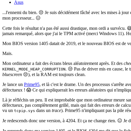
Asus
...l'ennemi du bien. 😒 Je suis décidément fâché avec les mises à jou
mon processeur... 😑
Cette fois le résultat n'a pas été aussi drastique, mon ordi a survécu. 
jamais remarqué, alors que j'ai le TPM activé (merci Windows 11).
Mon BIOS version 1405 datait de 2019, et le nouveau BIOS est de versio
Mais.
Mon ordinateur a fait des écrans bleus aléatoirement après. Et des
che
. 😒 Pas de driver mis en cause, le
KERNEL_MODE_HEAP_CORRUPTION
bluescreen
😒), et la RAM est toujours clean.
Je lance un
Prime95
, et là c'est le drame. Un des processus s'arrête av
défectueux ! 😱 Ce qui expliquerait les erreurs aléatoires qui n'impli
Là je réfléchis un peu. Il est improbable que mon ordinateur meure sans
défectueux, pas complètement grillé, mais qui fait des erreurs de calcul
vu un
dans un
trace
). Prime95 n'impliquant pas la pile rése
tcpip.sys
Je redescends donc une version, à 4204. Et ça ne change rien. 😑 Je dé
Je reprends donc ma version 1405, et le BIOS 4204 me dit que le fichie