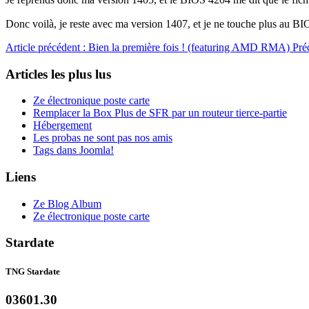
Donc voilà, je reste avec ma version 1407, et je ne touche plus au BI
Article précédent : Bien la première fois ! (featuring AMD RMA)
Pré
Articles les plus lus
Ze électronique poste carte
Remplacer la Box Plus de SFR par un routeur tierce-partie
Hébergement
Les probas ne sont pas nos amis
Tags dans Joomla!
Liens
Ze Blog Album
Ze électronique poste carte
Stardate
TNG Stardate
03601.30