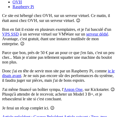
OVH
Raspberry Pi
Ce site est hébergé chez OVH, sur un serveur virtuel. Ce matin, il
était aussi chez OVH, sur un serveur virtuel. 😉
Bon en fait il existe en plusieurs exemplaires, et je l'ai basculé d'un
VPS SSD
à un serveur virtuel sur VMWare sur un
serveur dédié
.
Avantage, c'est gratuit, étant une instance inutilisée de mon
entreprise. 😉
Parce que bon, près de 50 € par an pour ce que j'en fais, c'est un peu
cher... Mais je n'aime pas tellement squatter une machine du boulot
non plus.
Donc j'ai en tête de servir mon site par un Raspberry Pi, comme
je le
disais avant
. Je ne suis pas encore sûr des performances du système,
il faudra juger sur pièces, mais j'ai de bons espoirs.
J'ai même financé un boîtier sympa, l'
Argon One
, sur Kickstarter. 😉
Plusqu'à attendre de le recevoir, acheter un Model 3 B+, et je
rebasculerai le site si c'est concluant.
Je ferai un récap complet ici. 😉
Article précédent : Casque
Précédent
Article suivant : True, true